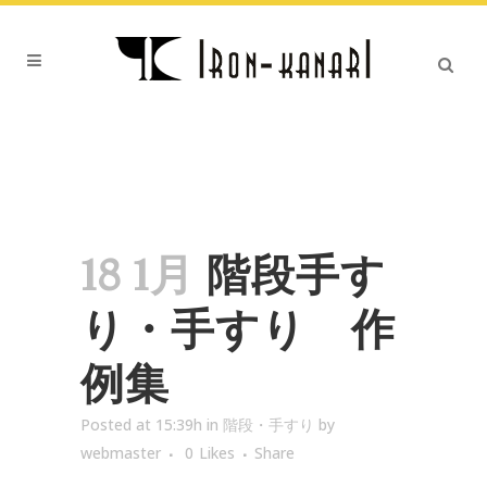
18 1月
階段手す
り・手すり 作
例集
Posted at 15:39h
in
階段・手すり
by
webmaster
0
Likes
Share