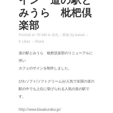
みうら 枇杷倶
楽部
Posted at 10:44h
in
表札・看板
by
kanari
0
Likes
Share
道の駅とみうら 枇杷倶楽部のリニューアルに
伴い
カフェのサインを制作しました。
びわソフト(ソフトクリーム)が人気で全国の道の
駅の中でも上位に挙げられる人気の道の駅で
す。
http://www.biwakurabu.jp/