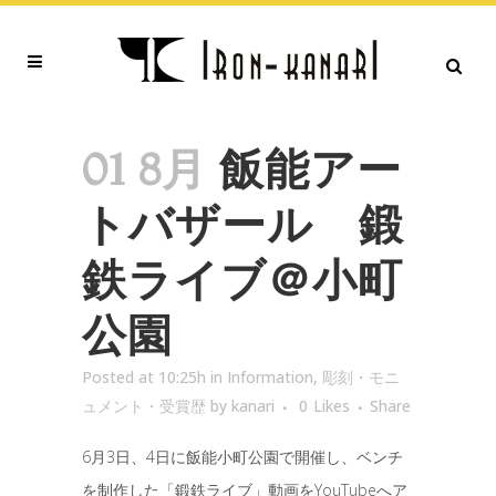
01 8月
飯能アー
トバザール 鍛
鉄ライブ＠小町
公園
Posted at 10:25h
in
Information
,
彫刻・モニ
ュメント・受賞歴
by
kanari
0
Likes
Share
6月3日、4日に飯能小町公園で開催し、ベンチ
を制作した「鍛鉄ライブ」動画をYouTubeへア