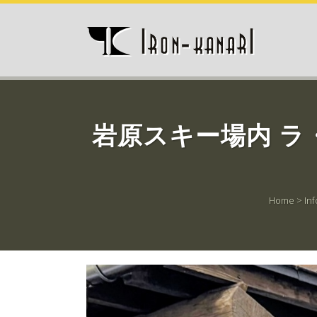
岩原スキー場内 ラ
Home
>
In