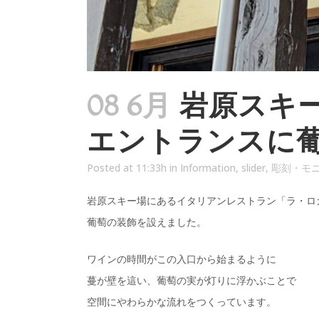
08 6月
岩原スキー
エントランスに
Posted at 11:33h
in
Information
,
slider
,
彫刻・モ
岩原スキー場にあるイタリアンレストラン「ラ・ロ
葡萄の装飾を設えました。
ワインの時間がこの入口から始まるように
蔓が壁を這い、葡萄の実が灯りに浮かぶことで
空間にやわらかな流れをつくっています。