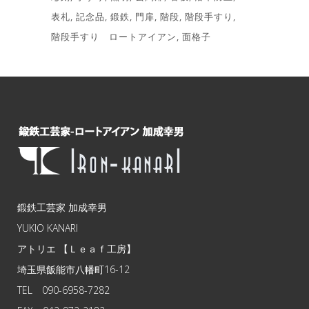
表札
記念品
鍛鉄
門扉
階段
階段手すり
階段手すり ロートアイアン
面格子
鍛鉄工芸家 加成幸男
YUKIO KANARI
アトリエ 【Ｌｅａｆ工房】
埼玉県飯能市八幡町16-12
TEL 090-6958-7282