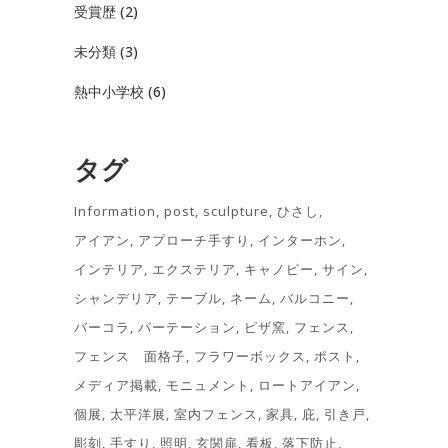
受賞歴
(2)
未分類
(3)
熱中小学校
(6)
タグ
Information
post
sculpture
ひさし
アイアン
アプローチ手すり
インターホン
インテリア
エクステリア
キャノピー
サイン
シャンデリア
テーブル
ネーム
バルコニー
バーコラ
パーテーション
ピザ窯
フェンス
フェンス 面格子
フラワーボックス
ポスト
メディア掲載
モニュメント
ロートアイアン
個展
太平洋展
室内フェンス
家具
庇
引き戸
彫刻
手すり
照明
玄関扉
看板
落下防止