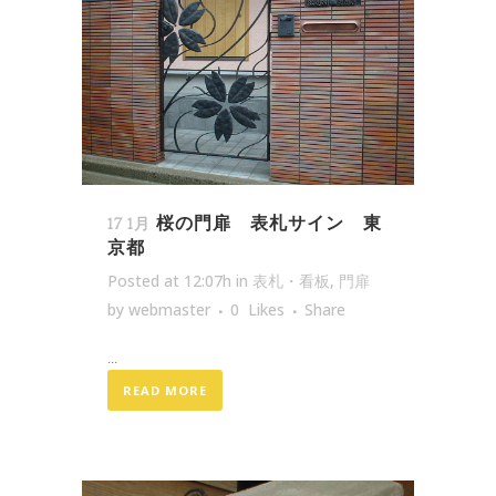
桜の門扉 表札サイン 東
17 1月
京都
Posted at 12:07h
in
表札・看板
,
門扉
by
webmaster
0
Likes
Share
...
READ MORE