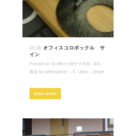
オフィスコロボックル サ
23 1月
イン
Posted at 16:44h
in
熱中小学校
,
表札・
看板
by
webmaster
0
Likes
Share
...
READ MORE