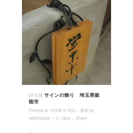
サインの飾り 埼玉県飯
07 11月
能市
Posted at 14:54h
in
表札・看板
by
webmaster
0
Likes
Share
...