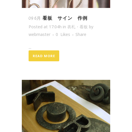
看板 サイン 作例
09 6月
Posted at 17:04h
in
表札・看板
by
webmaster
0
Likes
Share
...
READ MORE