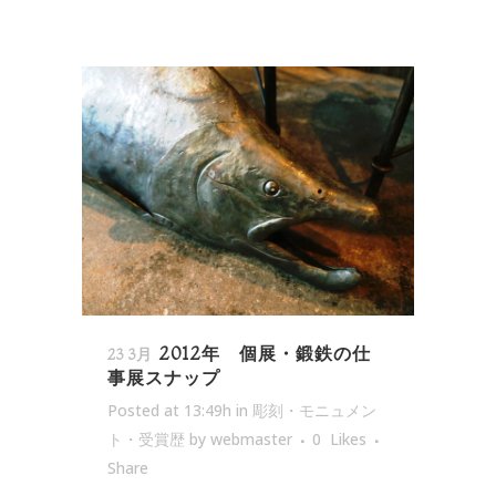
2012年 個展・鍛鉄の仕
23 3月
事展スナップ
Posted at 13:49h
in
彫刻・モニュメン
ト・受賞歴
by
webmaster
0
Likes
Share