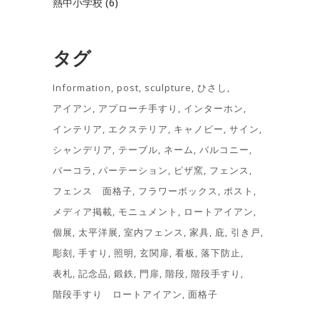
熱中小学校
(6)
タグ
Information
post
sculpture
ひさし
アイアン
アプローチ手すり
インターホン
インテリア
エクステリア
キャノピー
サイン
シャンデリア
テーブル
ネーム
バルコニー
バーコラ
パーテーション
ピザ窯
フェンス
フェンス 面格子
フラワーボックス
ポスト
メディア掲載
モニュメント
ロートアイアン
個展
太平洋展
室内フェンス
家具
庇
引き戸
彫刻
手すり
照明
玄関扉
看板
落下防止
表札
記念品
鍛鉄
門扉
階段
階段手すり
階段手すり ロートアイアン
面格子