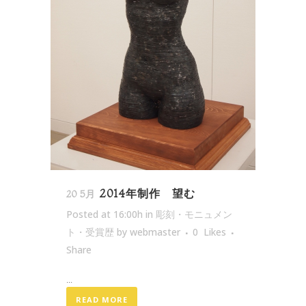
2014年制作 望む
20 5月
Posted at 16:00h
in
彫刻・モニュメン
ト・受賞歴
by
webmaster
0
Likes
Share
...
READ MORE