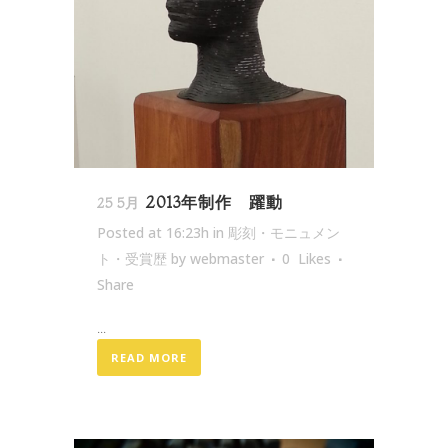
2013年制作 躍動
25 5月
Posted at 16:23h
in
彫刻・モニュメン
ト・受賞歴
by
webmaster
0
Likes
Share
...
READ MORE