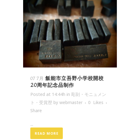
飯能市立吾野小学校開校
07 7月
20周年記念品制作
Posted at 14:44h
in
彫刻・モニュメン
ト・受賞歴
by
webmaster
0
Likes
Share
...
READ MORE