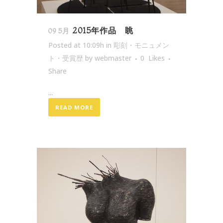
2015年作品 眺
09 5月
Posted at 10:09h
in
彫刻・モニュメン
ト・受賞歴
by
webmaster
0
Likes
Share
...
READ MORE