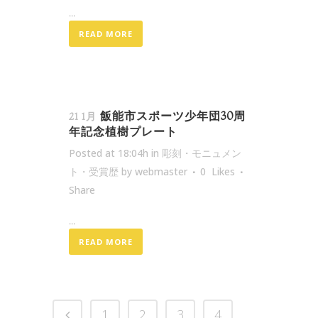
...
READ MORE
飯能市スポーツ少年団30周
21 1月
年記念植樹プレート
Posted at 18:04h
in
彫刻・モニュメン
ト・受賞歴
by
webmaster
0
Likes
Share
...
READ MORE
1
2
3
4