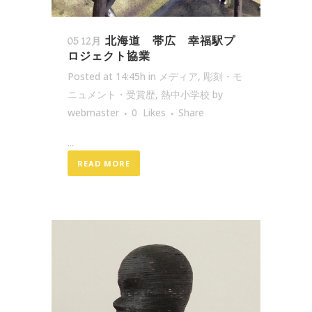
北海道 帯広 幸福駅プ
05 12月
ロジェクト協業
Posted at 14:45h
in
メディア
,
彫刻・モ
ニュメント・受賞歴
,
熱中小学校
by
webmaster
0
Likes
Share
...
READ MORE